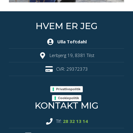
HVEM ER JEG
Ulla Toftdahl
Lerbjerg 19, 8381 Tilst
CVR: 29372373
Privatlivspolitik
Cookiepolitik
KONTAKT MIG
Tlf:
28 32 13 14