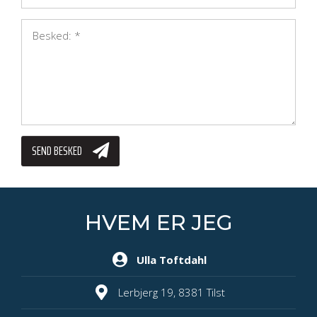
BESKED: *
*
​Hypnose
Social angst
SEND BESKED
HVEM ER JEG
Ulla Toftdahl
Lerbjerg 19, 8381 Tilst