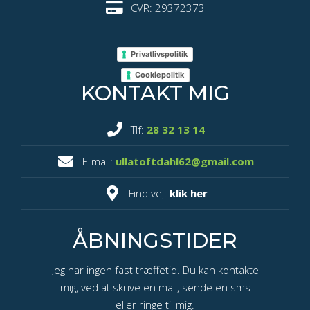
CVR: 29372373
Privatlivspolitik
Cookiepolitik
KONTAKT MIG
Tlf:
28 32 13 14
E-mail:
ullatoftdahl62@gmail.com
Find vej:
klik her
ÅBNINGSTIDER
​Jeg har ingen fast træffetid. Du kan kontakte
mig, ved at skrive en mail, sende en sms
eller ringe til mig.